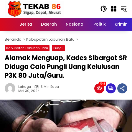
Langsung
ke
konten
Berita
Daerah
Nasional
Politik
Kriminal
Home
Beranda
Kabupaten Labuhan Batu
Kabupaten Labuhan Batu
Pungli
Alamak Menguap, Kades Sibargot SR
Diduga Calo Pungli Uang Kelulusan
P3K 80 Juta/Guru.
548
Lahagu
3 Min Baca
Mei 30, 2024