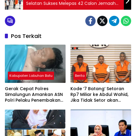
Selatan Sukses Melepas 42 Calon Jemaah
Haji Ke Tanah Suci
Pos Terkait
Kabupaten Labuhan Batu
Berita
Gerak Cepat Polres
Kode ‘7 Batang’ Setoran
Simalungun Amankan ASN
Rp7 Miliar ke Abdul Wahid,
Polri Pelaku Penembakan
Jika Tidak Setor akan
Massal di Perumahan
Dimutasi
Rorinata, 5 Warga Terluka