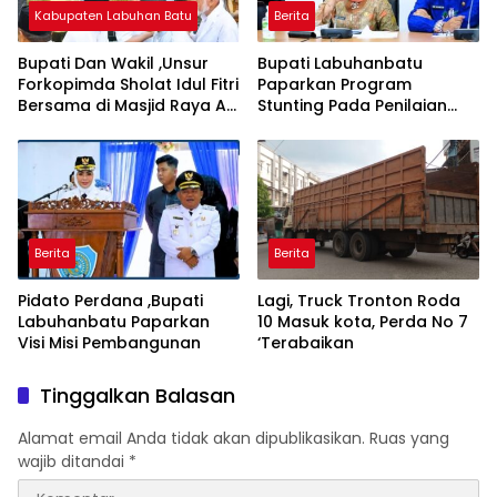
Kabupaten Labuhan Batu
Berita
Bupati Dan Wakil ,Unsur
Bupati Labuhanbatu
Forkopimda Sholat Idul Fitri
Paparkan Program
Bersama di Masjid Raya Al-
Stunting Pada Penilaian
Iklas Ujung Bandar
Kinerja
Berita
Berita
Pidato Perdana ,Bupati
Lagi, Truck Tronton Roda
Labuhanbatu Paparkan
10 Masuk kota, Perda No 7
Visi Misi Pembangunan
‘Terabaikan
Tinggalkan Balasan
Alamat email Anda tidak akan dipublikasikan.
Ruas yang
wajib ditandai
*