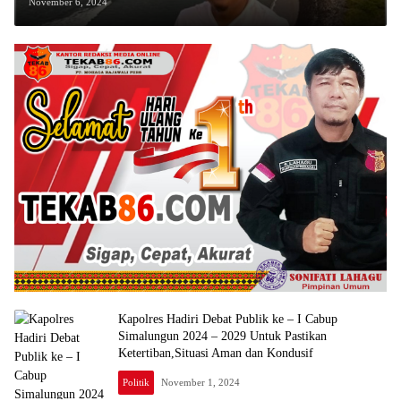
Inovasi Pelayanan Publik dan Pelayanan
November 6, 2024
Kesehatan
Kapolres Hadiri Debat Publik ke – I Cabup
Simalungun 2024 – 2029 Untuk Pastikan
Ketertiban,Situasi Aman dan Kondusif
Politik
November 1, 2024