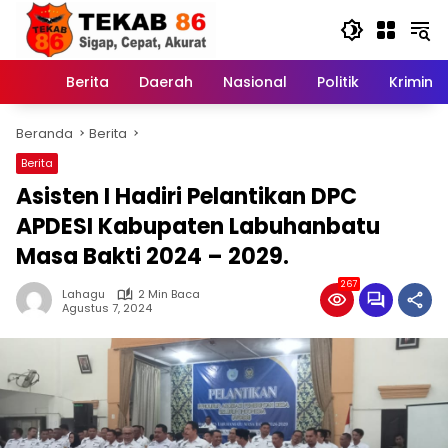
Langsung
ke
konten
Berita
Daerah
Nasional
Politik
Kriminal
Home
Beranda
Berita
Berita
Asisten I Hadiri Pelantikan DPC
APDESI Kabupaten Labuhanbatu
Masa Bakti 2024 – 2029.
267
Lahagu
2 Min Baca
Agustus 7, 2024