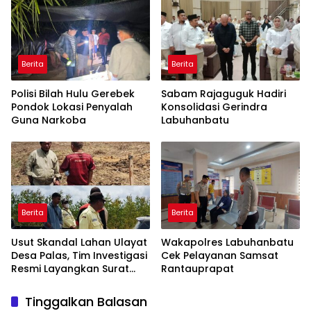
Berita
Berita
Polisi Bilah Hulu Gerebek
Sabam Rajaguguk Hadiri
Pondok Lokasi Penyalah
Konsolidasi Gerindra
Guna Narkoba
Labuhanbatu
Berita
Berita
Usut Skandal Lahan Ulayat
Wakapolres Labuhanbatu
Desa Palas, Tim Investigasi
Cek Pelayanan Samsat
Resmi Layangkan Surat
Rantauprapat
Konfirmasi ke PT Arara
Abadi
Tinggalkan Balasan