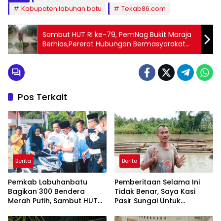
Kabupaten labuhan batu
Tekab86.com
Sambut HUT RI ke-79, PemNag Bukit Maraja
Berhias,Pererat Hubungan Bermasyarakat
dalam Bernegara
Pos Terkait
Berita
Berita
Pemkab Labuhanbatu
Pemberitaan Selama Ini
Bagikan 300 Bendera
Tidak Benar, Saya Kasi
Merah Putih, Sambut HUT
Pasir Sungai Untuk
ke-81 Kemerdekaan RI
Pembangunan SMAN
Unggulan Sukma Nias