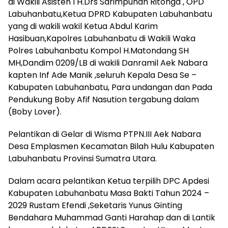
di Wakili Asisten I H.Drs Sarimpunan Ritonga , OPD
Labuhanbatu,Ketua DPRD Kabupaten Labuhanbatu
yang di wakili wakil Ketua Abdul Karim
Hasibuan,Kapolres Labuhanbatu di Wakili Waka
Polres Labuhanbatu Kompol H.Matondang SH
MH,Dandim 0209/LB di wakili Danramil Aek Nabara
kapten Inf Ade Manik ,seluruh Kepala Desa Se –
Kabupaten Labuhanbatu, Para undangan dan Pada
Pendukung Boby Afif Nasution tergabung dalam
(Boby Lover).
Pelantikan di Gelar di Wisma PTPN.III Aek Nabara
Desa Emplasmen Kecamatan Bilah Hulu Kabupaten
Labuhanbatu Provinsi Sumatra Utara.
Dalam acara pelantikan Ketua terpilih DPC Apdesi
Kabupaten Labuhanbatu Masa Bakti Tahun 2024 –
2029 Rustam Efendi ,Seketaris Yunus Ginting
Bendahara Muhammad Ganti Harahap dan di Lantik