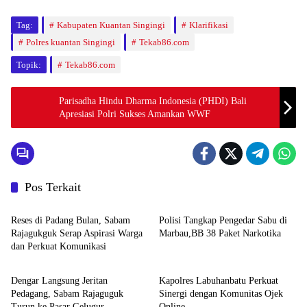
Tag:
Kabupaten Kuantan Singingi
Klarifikasi
Polres kuantan Singingi
Tekab86.com
Topik:
Tekab86.com
Parisadha Hindu Dharma Indonesia (PHDI) Bali
Apresiasi Polri Sukses Amankan WWF
Pos Terkait
Berita
Berita
Reses di Padang Bulan, Sabam
Polisi Tangkap Pengedar Sabu di
Rajagukguk Serap Aspirasi Warga
Marbau,BB 38 Paket Narkotika
dan Perkuat Komunikasi
Berita
Berita
Dengar Langsung Jeritan
Kapolres Labuhanbatu Perkuat
Pedagang, Sabam Rajaguguk
Sinergi dengan Komunitas Ojek
Turun ke Pasar Gelugur
Online