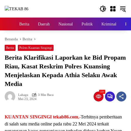
Langsung
ke
konten
Berita
Daerah
Nasional
Politik
Kriminal
Pem
Home
Beranda
Berita
Berita
Polres Kuantan Singingi
Berita Klarifikasi Laporkan ke Bid Propam
Riau, Kasat Reskrim Polres Kuansing
Menjelaskan Kepada Athia Selaku Awak
Media
584
Lahagu
3 Min Baca
Mei 23, 2024
KUANTAN SINGINGI tekab86.com
,-
Terbitnya pemberitaan
di salah satu media online pada rabu 22 Mei 2024 terkait
penanganan kasus penganiayaan terhadap diduga korban Yosep