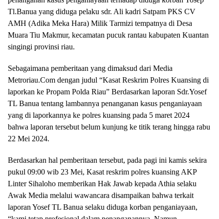
Tl.Banua yang diduga pelaku sdr. Ali kadri Satpam PKS CV
AMH (Adika Meka Hara) Milik Tarmizi tempatnya di Desa
Muara Tiu Makmur, kecamatan pucuk rantau kabupaten Kuantan
singingi provinsi riau.
Sebagaimana pemberitaan yang dimaksud dari Media
Metroriau.Com dengan judul “Kasat Reskrim Polres Kuansing di
laporkan ke Propam Polda Riau” Berdasarkan laporan Sdr.Yosef
TL Banua tentang lambannya penanganan kasus penganiayaan
yang di laporkannya ke polres kuansing pada 5 maret 2024
bahwa laporan tersebut belum kunjung ke titik terang hingga rabu
22 Mei 2024.
Berdasarkan hal pemberitaan tersebut, pada pagi ini kamis sekira
pukul 09:00 wib 23 Mei, Kasat reskrim polres kuansing AKP
Linter Sihaloho memberikan Hak Jawab kepada Athia selaku
Awak Media melalui wawancara disampaikan bahwa terkait
laporan Yosef TL Banua selaku diduga korban penganiayaan,
“kami tetap profesional dalam penanganannya, Namun