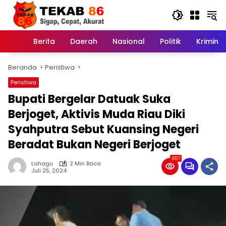
Langsung
ke
konten
Berita
Daerah
Nasional
Politik
Kriminal
Home
Beranda
Peristiwa
Peristiwa
Bupati Bergelar Datuak Suka
Berjoget, Aktivis Muda Riau Diki
Syahputra Sebut Kuansing Negeri
Beradat Bukan Negeri Berjoget
657
Lahagu
2 Min Baca
Juli 25, 2024