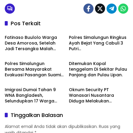
Pos Terkait
Peristiwa
Peristiwa
Fatinaso Buulolo Warga
Polres Simalungun Ringkus
Desa Amorosa, Setelah
Ayah Bejat Yang Cabuli 3
Jadi Tersangka Malah
Putri
Peristiwa
Peristiwa
Mengaku Wartawan di
Kandungnya,Terungkap
Media Online KPK Tipikor id
Berkat Putri Bungsunya
Polres Simalungun
Ditemukan Kapal
Bersama Masyarakat
tenggelam Di Sekitar Pulau
Evakuasi Pasangan Suami
Panjang dan Pulau Lipan.
Peristiwa
Berita
Istri Tewas, Korban Banjir
Bandang
Imigrasi Dumai Tahan 9
Oknum Security PT
WNA Bangladesh,
Wanasari Nusantara
Selundupkan 17 Warga
Diduga Melakukan
Myanmar ke Malaysia
Penganiayaan Saat
Menangkap Seorang
Tinggalkan Balasan
Warga Yang Saat Ini
Menjadi Tahanan
Alamat email Anda tidak akan dipublikasikan.
Ruas yang
wajib ditandai
*