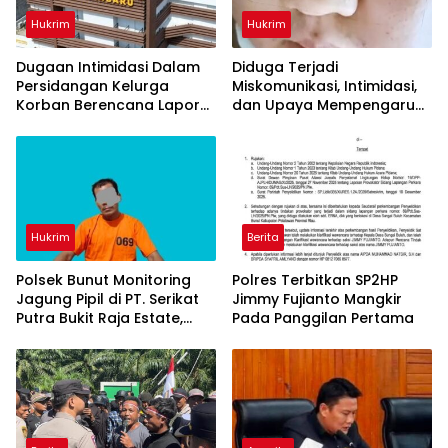
Hukrim
Hukrim
Dugaan Intimidasi Dalam
Diduga Terjadi
Persidangan Kelurga
Miskomunikasi, Intimidasi,
Korban Berencana Lapor
dan Upaya Mempengaruhi
ke Bidang Pengawasan
Korban, Keluarga Korban
Kejaksaan
Soroti Sikap Kuasa Hukum
Terdakwa di PN Pekanbaru
Hukrim
Berita
Polsek Bunut Monitoring
Polres Terbitkan SP2HP
Jagung Pipil di PT. Serikat
Jimmy Fujianto Mangkir
Putra Bukit Raja Estate,
Pada Panggilan Pertama
Dukung Ketahanan Pangan
di Desa Sialang Kayu Batu