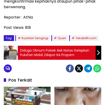
mengkonfirmasi kepihaknya ataupun pihak-pihak
berwenang.
Reporter : Athia
Post Views:
818
Tag:
Kuantan Sengingi
Quari
Tekab86.com
Diduga Oknum Polsek Aek Natas Gelapkan
Puluhan Mobil, Dilapor Ke Propam
Pos Terkait