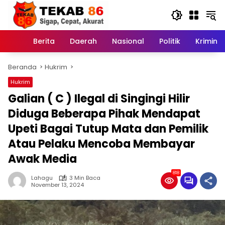
Langsung
ke
konten
Berita
Daerah
Nasional
Politik
Kriminal
Home
Beranda
Hukrim
Hukrim
Galian ( C ) Ilegal di Singingi Hilir
Diduga Beberapa Pihak Mendapat
Upeti Bagai Tutup Mata dan Pemilik
Atau Pelaku Mencoba Membayar
Awak Media
818
Lahagu
3 Min Baca
November 13, 2024