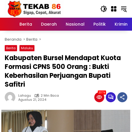
Langsung
ke
konten
Berita
Daerah
Nasional
Politik
Kriminal
Home
Beranda
Berita
Berita
Maluku
Kabupaten Bursel Mendapat Kuota
Formasi CPNS 500 Orang : Bukti
Keberhasilan Perjuangan Bupati
Safitri
2074
Lahagu
2 Min Baca
Agustus 21, 2024