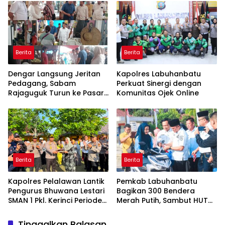
Berita
Berita
Dengar Langsung Jeritan
Kapolres Labuhanbatu
Pedagang, Sabam
Perkuat Sinergi dengan
Rajaguguk Turun ke Pasar
Komunitas Ojek Online
Gelugur Rantauprapat
Berita
Berita
Kapolres Pelalawan Lantik
Pemkab Labuhanbatu
Pengurus Bhuwana Lestari
Bagikan 300 Bendera
SMAN 1 Pkl. Kerinci Periode
Merah Putih, Sambut HUT
2026-2027
ke-81 Kemerdekaan RI
Tinggalkan Balasan