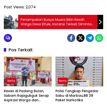
Post Views:
2,074
Penampakan Buaya Muara Bikin Resah
Warga Desa Elfule, Instansi Terkait Diminta
Segera Bertindak
Pos Terkait
Berita
Berita
Reses di Padang Bulan,
Polisi Tangkap Pengedar
Sabam Rajagukguk Serap
Sabu di Marbau,BB 38
Aspirasi Warga dan
Paket Narkotika
Perkuat Komunikasi