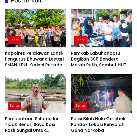
Pos Terkait
Berita
Berita
Kapolres Pelalawan Lantik
Pemkab Labuhanbatu
Pengurus Bhuwana Lestari
Bagikan 300 Bendera
SMAN 1 Pkl. Kerinci Periode
Merah Putih, Sambut HUT
2026-2027
ke-81 Kemerdekaan RI
Berita
Berita
Pemberitaan Selama Ini
Polisi Bilah Hulu Gerebek
Tidak Benar, Saya Kasi
Pondok Lokasi Penyalah
Pasir Sungai Untuk
Guna Narkoba
Pembangunan SMAN