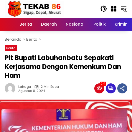
Langsung
ke
konten
Berita
Daerah
Nasional
Politik
Kriminal
Home
Beranda
Berita
Berita
Plt Bupati Labuhanbatu Sepakati
Kerjasama Dengan Kemenkum Dan
Ham
241
Lahagu
2 Min Baca
Agustus 8, 2024