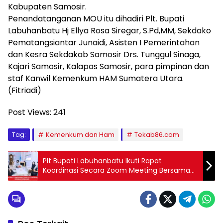
Kabupaten Samosir.
Penandatanganan MOU itu dihadiri Plt. Bupati
Labuhanbatu Hj Ellya Rosa Siregar, S.Pd,MM, Sekdako
Pematangsiantar Junaidi, Asisten I Pemerintahan
dan Kesra Sekdakab Samosir Drs. Tunggul Sinaga,
Kajari Samosir, Kalapas Samosir, para pimpinan dan
staf Kanwil Kemenkum HAM Sumatera Utara.
(Fitriadi)
Post Views:
241
Tag:
Kemenkum dan Ham
Tekab86.com
Plt Bupati Labuhanbatu Ikuti Rapat
Koordinasi Secara Zoom Meeting Bersama
Menteri Dalam Negeri