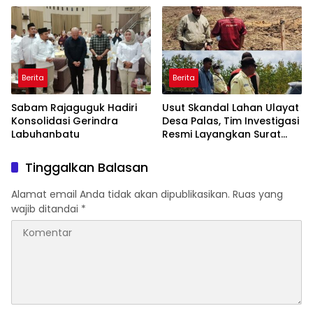
Unggulan Sukma Nias
Berita
Berita
Sabam Rajaguguk Hadiri
Usut Skandal Lahan Ulayat
Konsolidasi Gerindra
Desa Palas, Tim Investigasi
Labuhanbatu
Resmi Layangkan Surat
Konfirmasi ke PT Arara
Abadi
Tinggalkan Balasan
Alamat email Anda tidak akan dipublikasikan.
Ruas yang
wajib ditandai
*