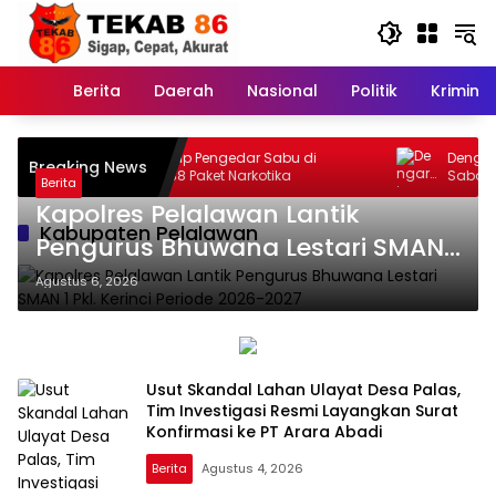
Langsung
ke
konten
Berita
Daerah
Nasional
Politik
Kriminal
Home
Polisi Tangkap Pengedar Sabu di
Dengar L
Breaking News
Marbau,BB 38 Paket Narkotika
Sabam Ra
Berita
Gelugur 
Kapolres Pelalawan Lantik
Kabupaten Pelalawan
Pengurus Bhuwana Lestari SMAN 1
Pkl. Kerinci Periode 2026-2027
Agustus 6, 2026
Usut Skandal Lahan Ulayat Desa Palas,
Tim Investigasi Resmi Layangkan Surat
Konfirmasi ke PT Arara Abadi
Berita
Agustus 4, 2026