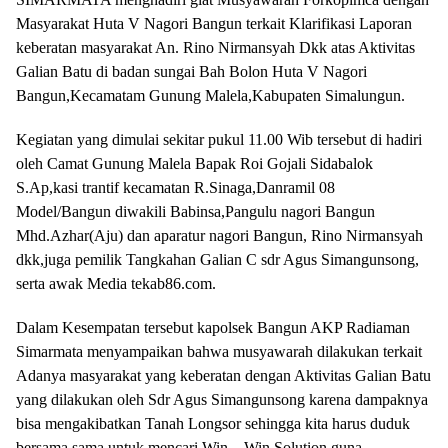
Masyarakat Huta V Nagori Bangun terkait Klarifikasi Laporan
keberatan masyarakat An. Rino Nirmansyah Dkk atas Aktivitas
Galian Batu di badan sungai Bah Bolon Huta V Nagori
Bangun,Kecamatam Gunung Malela,Kabupaten Simalungun.
Kegiatan yang dimulai sekitar pukul 11.00 Wib tersebut di hadiri
oleh Camat Gunung Malela Bapak Roi Gojali Sidabalok
S.Ap,kasi trantif kecamatan R.Sinaga,Danramil 08
Model/Bangun diwakili Babinsa,Pangulu nagori Bangun
Mhd.Azhar(Aju) dan aparatur nagori Bangun, Rino Nirmansyah
dkk,juga pemilik Tangkahan Galian C sdr Agus Simangunsong,
serta awak Media tekab86.com.
Dalam Kesempatan tersebut kapolsek Bangun AKP Radiaman
Simarmata menyampaikan bahwa musyawarah dilakukan terkait
Adanya masyarakat yang keberatan dengan Aktivitas Galian Batu
yang dilakukan oleh Sdr Agus Simangunsong karena dampaknya
bisa mengakibatkan Tanah Longsor sehingga kita harus duduk
bersama sama untuk mencari Win – Win Solution guna