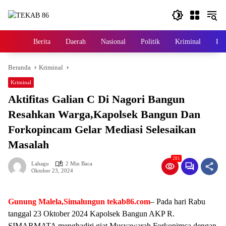
Langsung
ke
konten
Berita
Daerah
Nasional
Politik
Kriminal
Pem
Home
Beranda
Kriminal
Kriminal
Aktifitas Galian C Di Nagori Bangun
Resahkan Warga,Kapolsek Bangun Dan
Forkopincam Gelar Mediasi Selesaikan
Masalah
281
Lahagu
2 Min Baca
Oktober 23, 2024
Gunung Malela,Simalungun tekab86.com
– Pada hari Rabu
tanggal 23 Oktober 2024 Kapolsek Bangun AKP R.
SIMARMATA menghadiri giat Musyawarah Forkopimca dengan