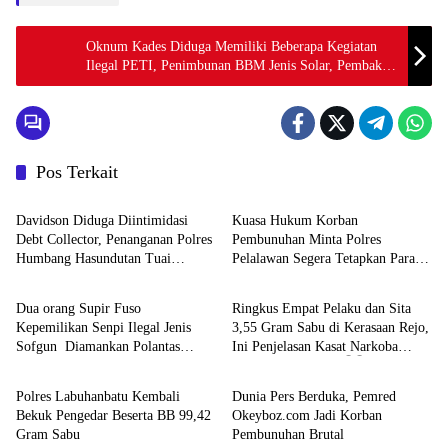
Oknum Kades Diduga Memiliki Beberapa Kegiatan
Ilegal PETI, Penimbunan BBM Jenis Solar, Pembakar
Emas Ilegal dan Dana Bumdes.
Pos Terkait
Berita
Kriminal
Davidson Diduga Diintimidasi
Kuasa Hukum Korban
Debt Collector, Penanganan Polres
Pembunuhan Minta Polres
Humbang Hasundutan Tuai
Pelalawan Segera Tetapkan Para
Kriminal
Kriminal
Sorotan
Tersangka
Dua orang Supir Fuso
Ringkus Empat Pelaku dan Sita
Kepemilikan Senpi Ilegal Jenis
3,55 Gram Sabu di Kerasaan Rejo,
Sofgun Diamankan Polantas
Ini Penjelasan Kasat Narkoba
Kriminal
Kriminal
Simpang Perak
Polres Simalungun 👇👇
Polres Labuhanbatu Kembali
Dunia Pers Berduka, Pemred
Bekuk Pengedar Beserta BB 99,42
Okeyboz.com Jadi Korban
Gram Sabu
Pembunuhan Brutal