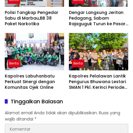
Polisi Tangkap Pengedar
Dengar Langsung Jeritan
Sabu di Marbau,BB 38
Pedagang, Sabam
Paket Narkotika
Rajaguguk Turun ke Pasar
Gelugur Rantauprapat
Berita
Berita
Kapolres Labuhanbatu
Kapolres Pelalawan Lantik
Perkuat Sinergi dengan
Pengurus Bhuwana Lestari
Komunitas Ojek Online
SMAN 1 Pkl. Kerinci Periode
2026-2027
Tinggalkan Balasan
Alamat email Anda tidak akan dipublikasikan.
Ruas yang
wajib ditandai
*