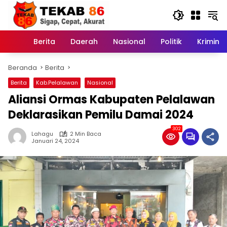
Langsung
ke
konten
Berita
Daerah
Nasional
Politik
Kriminal
Home
Beranda
Berita
Berita
Kab.Pelalawan
Nasional
Aliansi Ormas Kabupaten Pelalawan
Deklarasikan Pemilu Damai 2024
302
Lahagu
2 Min Baca
Januari 24, 2024