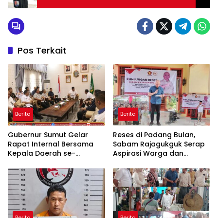
Pos Terkait
Berita
Berita
Gubernur Sumut Gelar
Reses di Padang Bulan,
Rapat Internal Bersama
Sabam Rajagukguk Serap
Kepala Daerah se-
Aspirasi Warga dan
Kepulauan Nias
Perkuat Komunikasi
Berita
Berita