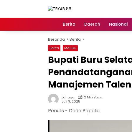
Langsung
ke
konten
Berita
Daerah
Nasional
Home
Beranda
Berita
Berita
Maluku
Bupati Buru Selata
Penandatangana
Manajemen Talen
Lahagu
2 Min Baca
Juli 9, 2025
Penulis - Dade Papalia