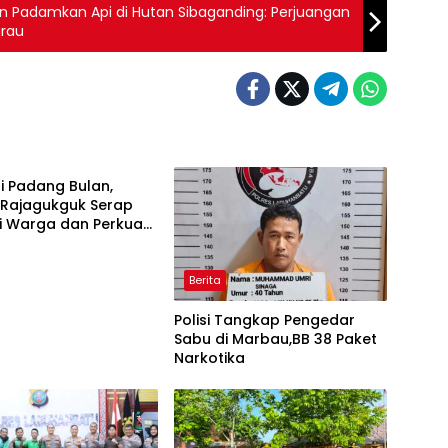
un Padamkan Api di Hutan Sibaganding: Perjuangan
arau
i Padang Bulan,
Rajagukguk Serap
i Warga dan Perkuat
kasi
Berita
Polisi Tangkap Pengedar
Sabu di Marbau,BB 38 Paket
Narkotika