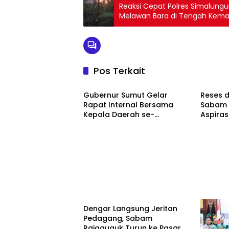
Reaksi Cepat Polres Simalung
Melawan Bara di Tengah Kem
Pos Terkait
Berita
Berita
Gubernur Sumut Gelar
Reses d
Rapat Internal Bersama
Sabam 
Kepala Daerah se-
Aspiras
Kepulauan Nias
Komuni
Berita
Dengar Langsung Jeritan
Pedagang, Sabam
Rajaguguk Turun ke Pasar