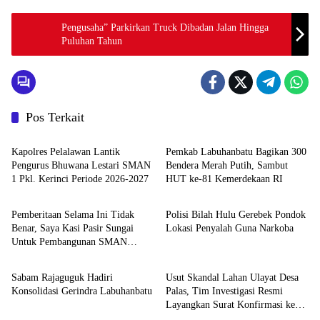
Pengusaha” Parkirkan Truck Dibadan Jalan Hingga
Puluhan Tahun
Pos Terkait
Berita
Berita
Kapolres Pelalawan Lantik
Pemkab Labuhanbatu Bagikan 300
Pengurus Bhuwana Lestari SMAN
Bendera Merah Putih, Sambut
1 Pkl. Kerinci Periode 2026-2027
HUT ke-81 Kemerdekaan RI
Berita
Berita
Pemberitaan Selama Ini Tidak
Polisi Bilah Hulu Gerebek Pondok
Benar, Saya Kasi Pasir Sungai
Lokasi Penyalah Guna Narkoba
Untuk Pembangunan SMAN
Berita
Berita
Unggulan Sukma Nias
Sabam Rajaguguk Hadiri
Usut Skandal Lahan Ulayat Desa
Konsolidasi Gerindra Labuhanbatu
Palas, Tim Investigasi Resmi
Layangkan Surat Konfirmasi ke
PT Arara Abadi