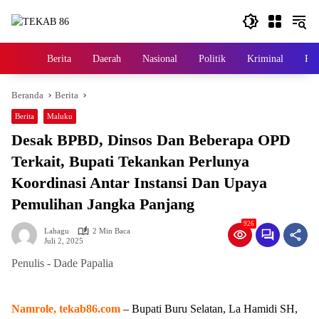
Langsung
ke
konten
Berita
Daerah
Nasional
Politik
Kriminal
Pem
Home
Beranda
Berita
Berita
Maluku
Desak BPBD, Dinsos Dan Beberapa OPD
Terkait, Bupati Tekankan Perlunya
Koordinasi Antar Instansi Dan Upaya
Pemulihan Jangka Panjang
926
Lahagu
2 Min Baca
Juli 2, 2025
Penulis - Dade Papalia
Namrole, tekab86.com
– Bupati Buru Selatan, La Hamidi SH,