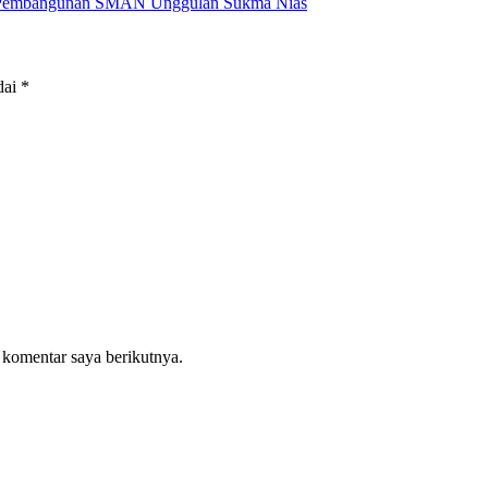
tuk Pembangunan SMAN Unggulan Sukma Nias
dai
*
 komentar saya berikutnya.