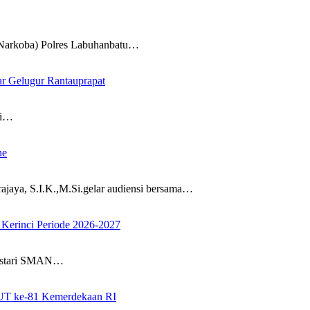
 Narkoba) Polres Labuhanbatu…
r Gelugur Rantauprapat
si…
ne
aya, S.I.K.,M.Si.gelar audiensi bersama…
Kerinci Periode 2026-2027
Lestari SMAN…
UT ke-81 Kemerdekaan RI