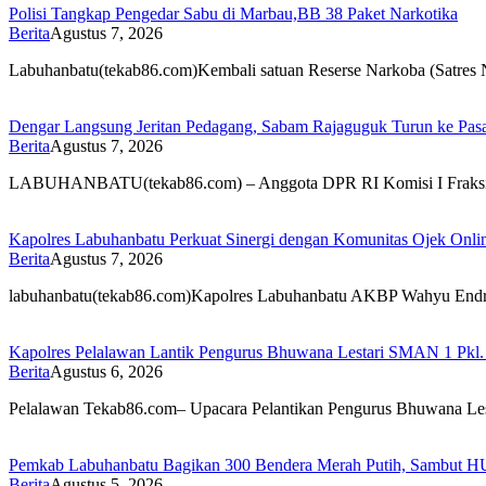
Polisi Tangkap Pengedar Sabu di Marbau,BB 38 Paket Narkotika
Berita
Agustus 7, 2026
Labuhanbatu(tekab86.com)Kembali satuan Reserse Narkoba (Satres
Dengar Langsung Jeritan Pedagang, Sabam Rajaguguk Turun ke Pasa
Berita
Agustus 7, 2026
LABUHANBATU(tekab86.com) – Anggota DPR RI Komisi I Frak
Kapolres Labuhanbatu Perkuat Sinergi dengan Komunitas Ojek Onli
Berita
Agustus 7, 2026
labuhanbatu(tekab86.com)Kapolres Labuhanbatu AKBP Wahyu Endraj
Kapolres Pelalawan Lantik Pengurus Bhuwana Lestari SMAN 1 Pkl. 
Berita
Agustus 6, 2026
Pelalawan Tekab86.com– Upacara Pelantikan Pengurus Bhuwana 
Pemkab Labuhanbatu Bagikan 300 Bendera Merah Putih, Sambut H
Berita
Agustus 5, 2026