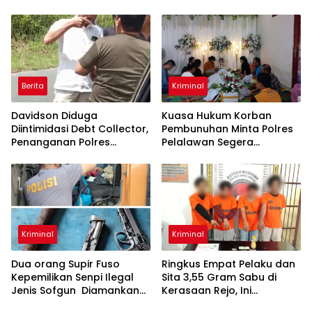
Berita
Kriminal
Davidson Diduga
Kuasa Hukum Korban
Diintimidasi Debt Collector,
Pembunuhan Minta Polres
Penanganan Polres
Pelalawan Segera
Humbang Hasundutan
Tetapkan Para Tersangka
Tuai Sorotan
Kriminal
Kriminal
Dua orang Supir Fuso
Ringkus Empat Pelaku dan
Kepemilikan Senpi Ilegal
Sita 3,55 Gram Sabu di
Jenis Sofgun Diamankan
Kerasaan Rejo, Ini
Polantas Simpang Perak
Penjelasan Kasat Narkoba