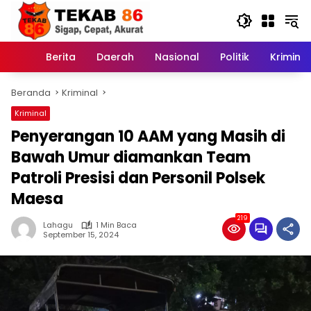
Langsung
ke
konten
Berita
Daerah
Nasional
Politik
Kriminal
Home
Beranda
Kriminal
Kriminal
Penyerangan 10 AAM yang Masih di
Bawah Umur diamankan Team
Patroli Presisi dan Personil Polsek
Maesa
219
Lahagu
1 Min Baca
September 15, 2024