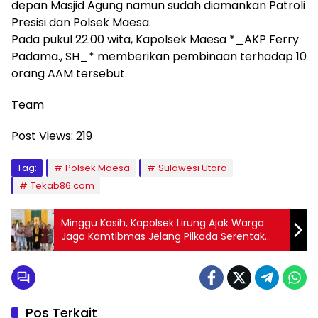
depan Masjid Agung namun sudah diamankan Patroli
Presisi dan Polsek Maesa.
Pada pukul 22.00 wita, Kapolsek Maesa *_AKP Ferry
Padama., SH_* memberikan pembinaan terhadap 10
orang AAM tersebut.
Team
Post Views:
219
Tag:
Polsek Maesa
Sulawesi Utara
Tekab86.com
Minggu Kasih, Kapolsek Lirung Ajak Warga
Jaga Kamtibmas Jelang Pilkada Serentak
2024
Pos Terkait