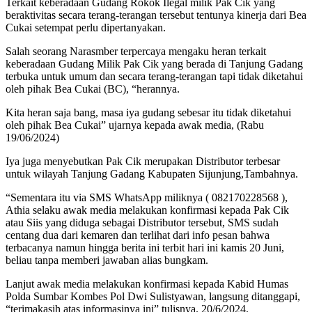
Terkait keberadaan Gudang Rokok Ilegal milik Pak Cik yang
beraktivitas secara terang-terangan tersebut tentunya kinerja dari Bea
Cukai setempat perlu dipertanyakan.
Salah seorang Narasmber terpercaya mengaku heran terkait
keberadaan Gudang Milik Pak Cik yang berada di Tanjung Gadang
terbuka untuk umum dan secara terang-terangan tapi tidak diketahui
oleh pihak Bea Cukai (BC), “herannya.
Kita heran saja bang, masa iya gudang sebesar itu tidak diketahui
oleh pihak Bea Cukai” ujarnya kepada awak media, (Rabu
19/06/2024)
Iya juga menyebutkan Pak Cik merupakan Distributor terbesar
untuk wilayah Tanjung Gadang Kabupaten Sijunjung,Tambahnya.
“Sementara itu via SMS WhatsApp miliknya ( 082170228568 ),
Athia selaku awak media melakukan konfirmasi kepada Pak Cik
atau Siis yang diduga sebagai Distributor tersebut, SMS sudah
centang dua dari kemaren dan terlihat dari info pesan bahwa
terbacanya namun hingga berita ini terbit hari ini kamis 20 Juni,
beliau tanpa memberi jawaban alias bungkam.
Lanjut awak media melakukan konfirmasi kepada Kabid Humas
Polda Sumbar Kombes Pol Dwi Sulistyawan, langsung ditanggapi,
“terimakasih atas informasinya ini” tulisnya. 20/6/2024.