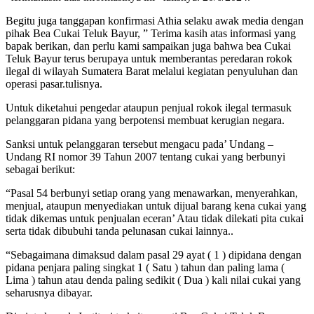
Begitu juga tanggapan konfirmasi Athia selaku awak media dengan
pihak Bea Cukai Teluk Bayur, ” Terima kasih atas informasi yang
bapak berikan, dan perlu kami sampaikan juga bahwa bea Cukai
Teluk Bayur terus berupaya untuk memberantas peredaran rokok
ilegal di wilayah Sumatera Barat melalui kegiatan penyuluhan dan
operasi pasar.tulisnya.
Untuk diketahui pengedar ataupun penjual rokok ilegal termasuk
pelanggaran pidana yang berpotensi membuat kerugian negara.
Sanksi untuk pelanggaran tersebut mengacu pada’ Undang –
Undang RI nomor 39 Tahun 2007 tentang cukai yang berbunyi
sebagai berikut:
“Pasal 54 berbunyi setiap orang yang menawarkan, menyerahkan,
menjual, ataupun menyediakan untuk dijual barang kena cukai yang
tidak dikemas untuk penjualan eceran’ Atau tidak dilekati pita cukai
serta tidak dibubuhi tanda pelunasan cukai lainnya..
“Sebagaimana dimaksud dalam pasal 29 ayat ( 1 ) dipidana dengan
pidana penjara paling singkat 1 ( Satu ) tahun dan paling lama (
Lima ) tahun atau denda paling sedikit ( Dua ) kali nilai cukai yang
seharusnya dibayar.