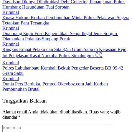
Davidson Diduga Diintimidasi Debt Collector, Penanganan Polres
Humbang Hasundutan Tuai Sorotan
Kriminal
Kuasa Hukum Korban Pembunuhan Minta Polres Pelalawan Segera
Tetapkan Para Tersangka
Kriminal
Dua orang Supir Fuso Kepemilikan Senpi Ilegal Jenis Sofgun
Diamankan Polantas Simpang Perak
Kriminal
Ringkus Empat Pelaku dan Sita 3,55 Gram Sabu di Kerasaan Rejo,
Ini Penjelasan Kasat Narkoba Polres Simalungun 👇👇
Kriminal
Polres Labuhanbatu Kembali Bekuk Pengedar Beserta BB 99,42
Gram Sabu
Kriminal
Dunia Pers Berduka, Pemred Okeyboz.com Jadi Korban
Pembunuhan Brutal
Tinggalkan Balasan
Alamat email Anda tidak akan dipublikasikan.
Ruas yang wajib
ditandai
*