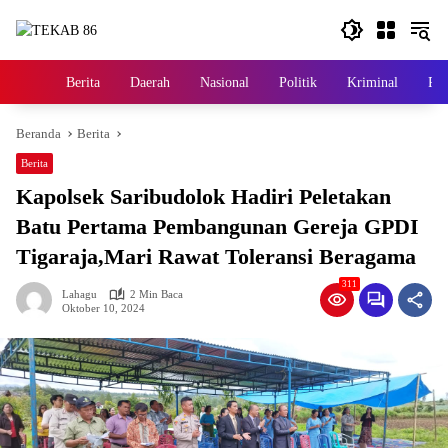
Langsung
ke
konten
Berita
Daerah
Nasional
Politik
Kriminal
Pem
Home
Beranda
Berita
Berita
Kapolsek Saribudolok Hadiri Peletakan
Batu Pertama Pembangunan Gereja GPDI
Tigaraja,Mari Rawat Toleransi Beragama
311
Lahagu
2 Min Baca
Oktober 10, 2024