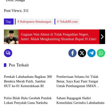
Post Views:
311
Tag:
Kabupaten Simalungun
Tekab86.com
Gugatan Wan Ahmat di Tolak Pengadilan Negeri,
Jumri: Malah Mengkambing Hitamkan Bupati H Zukri
Pos Terkait
Berita
Berita
Pemkab Labuhanbatu Bagikan 300
Pemberitaan Selama Ini Tidak
Bendera Merah Putih, Sambut
Benar, Saya Kasi Pasir Sungai
HUT ke-81 Kemerdekaan RI
Untuk Pembangunan SMAN
Berita
Berita
Unggulan Sukma Nias
Polisi Bilah Hulu Gerebek Pondok
Sabam Rajaguguk Hadiri
Lokasi Penyalah Guna Narkoba
Konsolidasi Gerindra Labuhanbatu
Berita
Berita