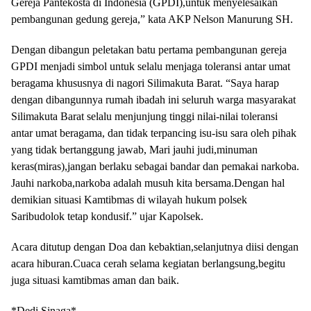
Gereja Pantekosta di Indonesia (GPDI),untuk menyelesaikan
pembangunan gedung gereja,” kata AKP Nelson Manurung SH.
Dengan dibangun peletakan batu pertama pembangunan gereja
GPDI menjadi simbol untuk selalu menjaga toleransi antar umat
beragama khususnya di nagori Silimakuta Barat. “Saya harap
dengan dibangunnya rumah ibadah ini seluruh warga masyarakat
Silimakuta Barat selalu menjunjung tinggi nilai-nilai toleransi
antar umat beragama, dan tidak terpancing isu-isu sara oleh pihak
yang tidak bertanggung jawab, Mari jauhi judi,minuman
keras(miras),jangan berlaku sebagai bandar dan pemakai narkoba.
Jauhi narkoba,narkoba adalah musuh kita bersama.Dengan hal
demikian situasi Kamtibmas di wilayah hukum polsek
Saribudolok tetap kondusif.” ujar Kapolsek.
Acara ditutup dengan Doa dan kebaktian,selanjutnya diisi dengan
acara hiburan.Cuaca cerah selama kegiatan berlangsung,begitu
juga situasi kamtibmas aman dan baik.
*Dedi Sinaga*