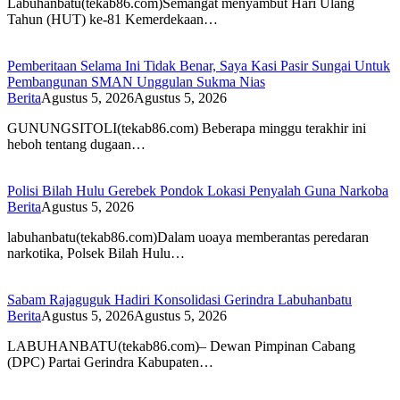
Labuhanbatu(tekab86.com)Semangat menyambut Hari Ulang
Tahun (HUT) ke-81 Kemerdekaan…
Pemberitaan Selama Ini Tidak Benar, Saya Kasi Pasir Sungai Untuk
Pembangunan SMAN Unggulan Sukma Nias
Berita
Agustus 5, 2026
Agustus 5, 2026
GUNUNGSITOLI(tekab86.com) Beberapa minggu terakhir ini
heboh tentang dugaan…
Polisi Bilah Hulu Gerebek Pondok Lokasi Penyalah Guna Narkoba
Berita
Agustus 5, 2026
labuhanbatu(tekab86.com)Dalam uoaya memberantas peredaran
narkotika, Polsek Bilah Hulu…
Sabam Rajaguguk Hadiri Konsolidasi Gerindra Labuhanbatu
Berita
Agustus 5, 2026
Agustus 5, 2026
LABUHANBATU(tekab86.com)– Dewan Pimpinan Cabang
(DPC) Partai Gerindra Kabupaten…