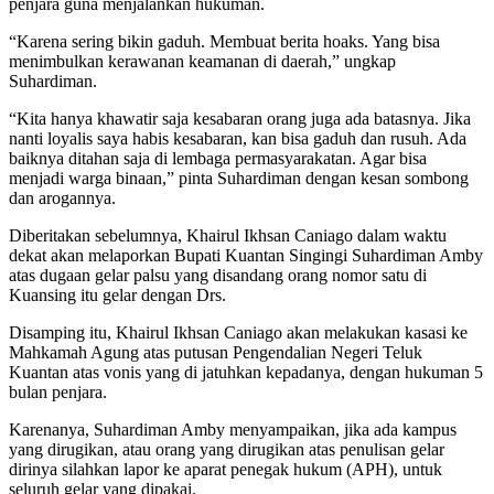
penjara guna menjalankan hukuman.
“Karena sering bikin gaduh. Membuat berita hoaks. Yang bisa
menimbulkan kerawanan keamanan di daerah,” ungkap
Suhardiman.
“Kita hanya khawatir saja kesabaran orang juga ada batasnya. Jika
nanti loyalis saya habis kesabaran, kan bisa gaduh dan rusuh. Ada
baiknya ditahan saja di lembaga permasyarakatan. Agar bisa
menjadi warga binaan,” pinta Suhardiman dengan kesan sombong
dan arogannya.
Diberitakan sebelumnya, Khairul Ikhsan Caniago dalam waktu
dekat akan melaporkan Bupati Kuantan Singingi Suhardiman Amby
atas dugaan gelar palsu yang disandang orang nomor satu di
Kuansing itu gelar dengan Drs.
Disamping itu, Khairul Ikhsan Caniago akan melakukan kasasi ke
Mahkamah Agung atas putusan Pengendalian Negeri Teluk
Kuantan atas vonis yang di jatuhkan kepadanya, dengan hukuman 5
bulan penjara.
Karenanya, Suhardiman Amby menyampaikan, jika ada kampus
yang dirugikan, atau orang yang dirugikan atas penulisan gelar
dirinya silahkan lapor ke aparat penegak hukum (APH), untuk
seluruh gelar yang dipakai.