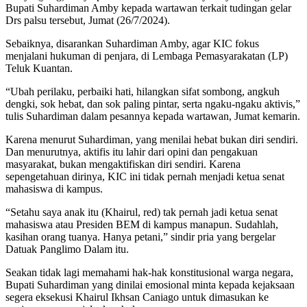
Bupati Suhardiman Amby kepada wartawan terkait tudingan gelar
Drs palsu tersebut, Jumat (26/7/2024).
Sebaiknya, disarankan Suhardiman Amby, agar KIC fokus
menjalani hukuman di penjara, di Lembaga Pemasyarakatan (LP)
Teluk Kuantan.
“Ubah perilaku, perbaiki hati, hilangkan sifat sombong, angkuh
dengki, sok hebat, dan sok paling pintar, serta ngaku-ngaku aktivis,”
tulis Suhardiman dalam pesannya kepada wartawan, Jumat kemarin.
Karena menurut Suhardiman, yang menilai hebat bukan diri sendiri.
Dan menurutnya, aktifis itu lahir dari opini dan pengakuan
masyarakat, bukan mengaktifiskan diri sendiri. Karena
sepengetahuan dirinya, KIC ini tidak pernah menjadi ketua senat
mahasiswa di kampus.
“Setahu saya anak itu (Khairul, red) tak pernah jadi ketua senat
mahasiswa atau Presiden BEM di kampus manapun. Sudahlah,
kasihan orang tuanya. Hanya petani,” sindir pria yang bergelar
Datuak Panglimo Dalam itu.
Seakan tidak lagi memahami hak-hak konstitusional warga negara,
Bupati Suhardiman yang dinilai emosional minta kepada kejaksaan
segera eksekusi Khairul Ikhsan Caniago untuk dimasukan ke