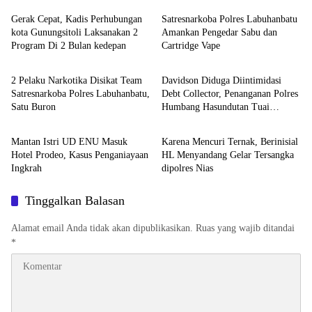
Gerak Cepat, Kadis Perhubungan
Satresnarkoba Polres Labuhanbatu
kota Gunungsitoli Laksanakan 2
Amankan Pengedar Sabu dan
Program Di 2 Bulan kedepan
Cartridge Vape
Berita
Berita
2 Pelaku Narkotika Disikat Team
Davidson Diduga Diintimidasi
Satresnarkoba Polres Labuhanbatu,
Debt Collector, Penanganan Polres
Satu Buron
Humbang Hasundutan Tuai
Uncategorized
Uncategorized
Sorotan
Mantan Istri UD ENU Masuk
Karena Mencuri Ternak, Berinisial
Hotel Prodeo, Kasus Penganiayaan
HL Menyandang Gelar Tersangka
Ingkrah
dipolres Nias
Tinggalkan Balasan
Alamat email Anda tidak akan dipublikasikan.
Ruas yang wajib ditandai
*