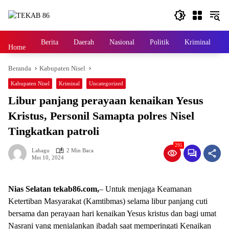
Langsung
ke
konten
Berita
Daerah
Nasional
Politik
Kriminal
Home
Beranda
Kabupaten Nisel
Kabupaten Nisel
Kriminal
Uncategorized
Libur panjang perayaan kenaikan Yesus
Kristus, Personil Samapta polres Nisel
Tingkatkan patroli
295
Lahagu
2 Min Baca
Mei 10, 2024
Nias Selatan tekab86.com,
– Untuk menjaga Keamanan
Ketertiban Masyarakat (Kamtibmas) selama libur panjang cuti
bersama dan perayaan hari kenaikan Yesus kristus dan bagi umat
Nasrani yang menjalankan ibadah saat memperingati Kenaikan