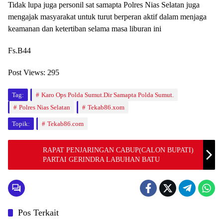
Tidak lupa juga personil sat samapta Polres Nias Selatan juga
mengajak masyarakat untuk turut berperan aktif dalam menjaga
keamanan dan ketertiban selama masa liburan ini
Fs.B44
Post Views:
295
Tag:
Karo Ops Polda Sumut.Dir Samapta Polda Sumut.
Polres Nias Selatan
Tekab86.xom
Topik:
Tekab86.com
RAPAT PENJARINGAN CABUP(CALON BUPATI)
PARTAI GERINDRA LABUHAN BATU
Pos Terkait
Berita
Berita