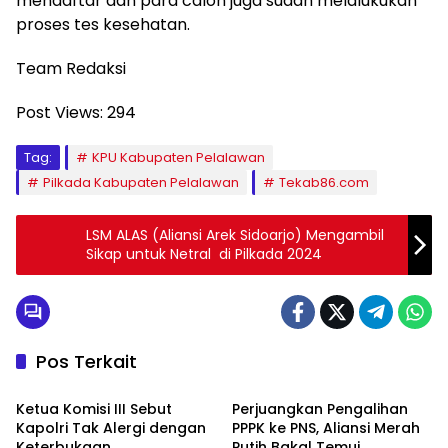
mendaftar dan para calon juga sudah melalukukan
proses tes kesehatan.
Team Redaksi
Post Views:
294
Tag:
KPU Kabupaten Pelalawan
Pilkada Kabupaten Pelalawan
Tekab86.com
LSM ALAS (Aliansi Arek Sidoarjo) Mengambil
Sikap untuk Netral di Pilkada 2024
Pos Terkait
Berita
Berita
Ketua Komisi III Sebut
Perjuangkan Pengalihan
Kapolri Tak Alergi dengan
PPPK ke PNS, Aliansi Merah
Keterbukaan
Putih Bakal Temui