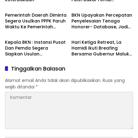
Berita
Berita
Mensesneg
Pemerintah Daerah Diminta
BKN Upayakan Percepatan
Segera Usulkan PPPK Paruh
Penyelesaian Tenaga
Waktu Ke Pemerintah
Honorer- Database, Jadi
Berita
Berita
Pusat, September 2025
PPPK Paruh Waktu
Batas Maksimal
Kepala BKN : Instansi Pusat
Hari Ketiga Retreat, La
Dan Pemda Segera
Hamidi Ikuti Breafing
Siapkan Usulan
Bersama Gubernur Maluku
Pengangkatan PPPK Paruh
: Harap Bawa Perubahan
Waktu
Positif Untuk Rakyat Bursel
Tinggalkan Balasan
Alamat email Anda tidak akan dipublikasikan.
Ruas yang
wajib ditandai
*