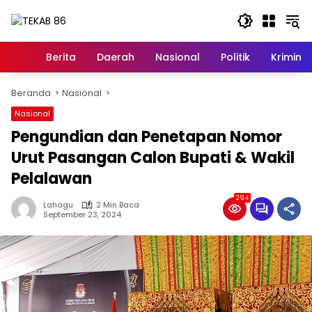
Langsung
ke
konten
Berita
Daerah
Nasional
Politik
Kriminal
Home
Beranda
Nasional
Nasional
Pengundian dan Penetapan Nomor
Urut Pasangan Calon Bupati & Wakil
Pelalawan
294
Lahagu
2 Min Baca
September 23, 2024