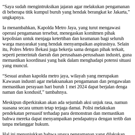
“Saya sudah mengintruksikan jajaran agar melakukan pengamanan
di beberapa titik kumpul buruh yang hendak berangkat ke Jakarta,”
ungkapnya.
Ia menambahkan, Kapolda Metro Jaya, yang turut mengawasi
operasi pengamanan tersebut, menegaskan komitmen pihak
kepolisian untuk menjaga ketertiban dan keamanan bagi seluruh
warga masyarakat yang hendak menyampaikan aspirasinya. Selain
itu, Polres Metro Bekasi juga bekerja sama dengan pihak terkait,
seperti pemerintah daerah dan perusahaan-perusahaan industri, guna
memastikan koordinasi yang baik dalam menghadapi potensi situasi
yang muncul.
“Sesuai arahan kapolda metro jaya, wilayah yang merupakan
Kawasan industri agar melaksanakan pengamanan dan pengawalan
memastikan perayaan hari buruh 1 mei 2024 dapat berjalan denga
naman dan kondusif,” tambahnya.
Meskipun diperkirakan akan ada sejumlah aksi unjuk rasa, namun
suasana secara umum tetap terjaga damai. Polisi melakukan
pendekatan persuasif terhadap para demonstran dan memastikan
bahwa mereka dapat menyampaikan pendapatnya dengan tertib dan
tanpa melanggar hukum.
Hal ini menunjukkan bahwa upaya pengamanan yang dilakukan