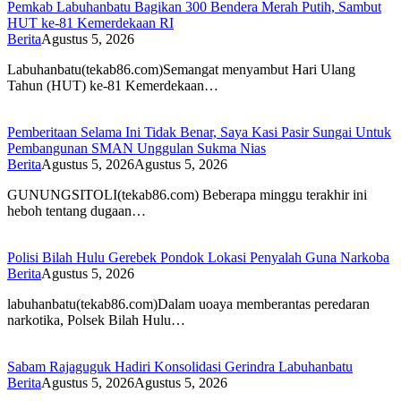
Pemkab Labuhanbatu Bagikan 300 Bendera Merah Putih, Sambut
HUT ke-81 Kemerdekaan RI
Berita
Agustus 5, 2026
Labuhanbatu(tekab86.com)Semangat menyambut Hari Ulang
Tahun (HUT) ke-81 Kemerdekaan…
Pemberitaan Selama Ini Tidak Benar, Saya Kasi Pasir Sungai Untuk
Pembangunan SMAN Unggulan Sukma Nias
Berita
Agustus 5, 2026
Agustus 5, 2026
GUNUNGSITOLI(tekab86.com) Beberapa minggu terakhir ini
heboh tentang dugaan…
Polisi Bilah Hulu Gerebek Pondok Lokasi Penyalah Guna Narkoba
Berita
Agustus 5, 2026
labuhanbatu(tekab86.com)Dalam uoaya memberantas peredaran
narkotika, Polsek Bilah Hulu…
Sabam Rajaguguk Hadiri Konsolidasi Gerindra Labuhanbatu
Berita
Agustus 5, 2026
Agustus 5, 2026