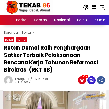
Langsung
ke
konten
Berita
Daerah
Nasional
Politik
Kriminal
Home
Beranda
Berita
Berita
Dumai
Rutan Dumai Raih Penghargaan
Satker Terbaik Pelaksanaan
Rencana Kerja Tahunan Reformasi
Birokrasi (RKT RB)
434
Lahagu
1 Min Baca
Juli 9, 2024