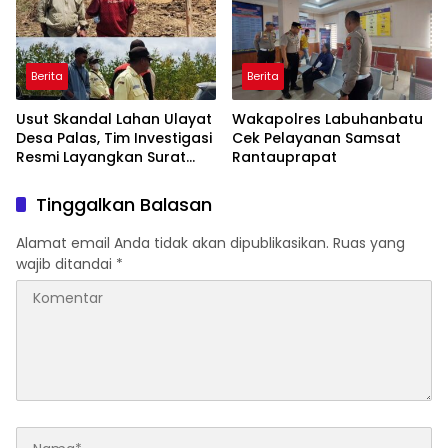
Berita
Berita
Usut Skandal Lahan Ulayat
Wakapolres Labuhanbatu
Desa Palas, Tim Investigasi
Cek Pelayanan Samsat
Resmi Layangkan Surat
Rantauprapat
Konfirmasi ke PT Arara
Abadi
Tinggalkan Balasan
Alamat email Anda tidak akan dipublikasikan.
Ruas yang
wajib ditandai
*