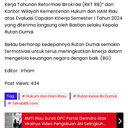
Kerja Tahunan Reformasi Birokrasi (RKT RB)” dari
Kantor Wilayah Kementerian Hukum dan HAM Riau
atas Evaluasi Capaian Kinerja Semester I Tahun 2024
yang diterima langsung oleh Bastian selaku Kepala
Rutan Dumai.
Beliau berharap kedepannya Rutan Dumai semakin
termotivasi untuk terus meningkatkan kinerja dalam
mengelola keuangan negara dengan baik. (BG)
Editor : Irham
Post Views:
434
Tag:
Hukum dan Ham Riau
Rutan kelas IIb Dumai
Tekab86.com
AMTI Riau Surati DPC Partai Gerindra Atas
Viralnya Video Pengakuan AM Selingkuh