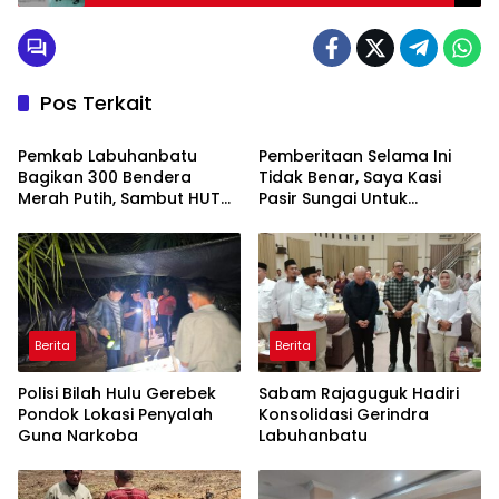
Dengan JK, Oknum Anggota DPRD Rohul
Pos Terkait
Berita
Berita
Pemkab Labuhanbatu
Pemberitaan Selama Ini
Bagikan 300 Bendera
Tidak Benar, Saya Kasi
Merah Putih, Sambut HUT
Pasir Sungai Untuk
ke-81 Kemerdekaan RI
Pembangunan SMAN
Unggulan Sukma Nias
Berita
Berita
Polisi Bilah Hulu Gerebek
Sabam Rajaguguk Hadiri
Pondok Lokasi Penyalah
Konsolidasi Gerindra
Guna Narkoba
Labuhanbatu