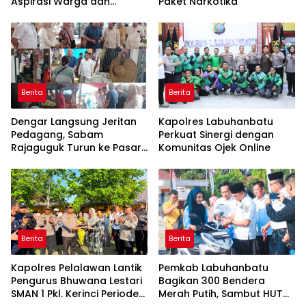
Aspirasi Warga dan
Paket Narkotika
Perkuat Komunikasi
Berita
Berita
Dengar Langsung Jeritan
Kapolres Labuhanbatu
Pedagang, Sabam
Perkuat Sinergi dengan
Rajaguguk Turun ke Pasar
Komunitas Ojek Online
Gelugur Rantauprapat
Berita
Berita
Kapolres Pelalawan Lantik
Pemkab Labuhanbatu
Pengurus Bhuwana Lestari
Bagikan 300 Bendera
SMAN 1 Pkl. Kerinci Periode
Merah Putih, Sambut HUT