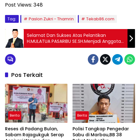
Post Views:
348
Tag:
Paslon Zukri - Thamrin
Tekab86.com
Selamat Dan Sukses Atas Pelantikan
H.MULATUA PASARIBU SE.SH.Menjadi Anggota
DPRD Labuhan Batu 2024-2029
Pos Terkait
Berita
Berita
Reses di Padang Bulan,
Polisi Tangkap Pengedar
Sabam Rajagukguk Serap
Sabu di Marbau,BB 38