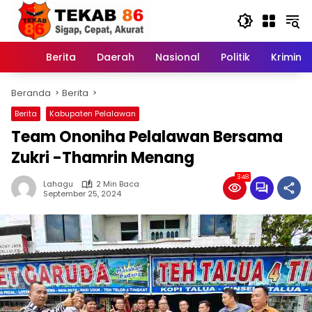
Langsung
ke
konten
Berita
Daerah
Nasional
Politik
Kriminal
Home
Beranda
Berita
Berita
Kabupaten Pelalawan
Team Ononiha Pelalawan Bersama
Zukri -Thamrin Menang
348
Lahagu
2 Min Baca
September 25, 2024