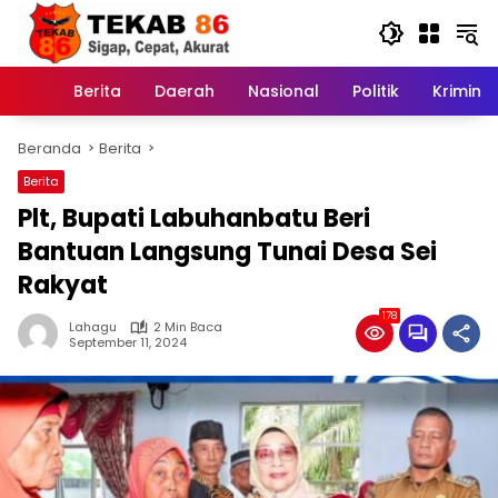
Langsung
ke
konten
Berita
Daerah
Nasional
Politik
Kriminal
Home
Beranda
Berita
Berita
Plt, Bupati Labuhanbatu Beri
Bantuan Langsung Tunai Desa Sei
Rakyat
178
Lahagu
2 Min Baca
September 11, 2024