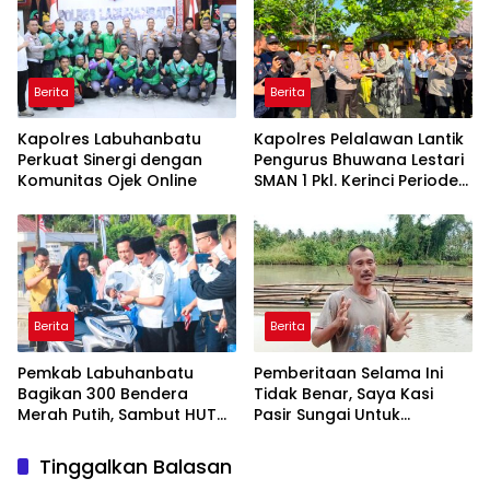
Berita
Berita
Kapolres Labuhanbatu
Kapolres Pelalawan Lantik
Perkuat Sinergi dengan
Pengurus Bhuwana Lestari
Komunitas Ojek Online
SMAN 1 Pkl. Kerinci Periode
2026-2027
Berita
Berita
Pemkab Labuhanbatu
Pemberitaan Selama Ini
Bagikan 300 Bendera
Tidak Benar, Saya Kasi
Merah Putih, Sambut HUT
Pasir Sungai Untuk
ke-81 Kemerdekaan RI
Pembangunan SMAN
Unggulan Sukma Nias
Tinggalkan Balasan