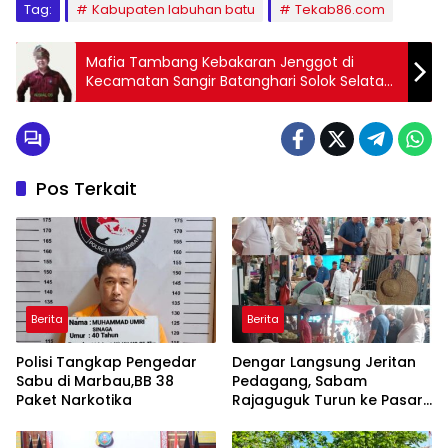
Tag:
Kabupaten labuhan batu
Tekab86.com
Mafia Tambang Kebakaran Jenggot di
Kecamatan Sangir Batanghari Solok Selatan,
Oknum Wartawan Inisal ‘Os’ Jadi ‘Pahlawan
Kesiangan
Pos Terkait
Berita
Berita
Polisi Tangkap Pengedar
Dengar Langsung Jeritan
Sabu di Marbau,BB 38
Pedagang, Sabam
Paket Narkotika
Rajaguguk Turun ke Pasar
Gelugur Rantauprapat