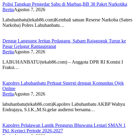
Polisi Tangkap Pengedar Sabu di Marbau,BB 38 Paket Narkotika
Berita
Agustus 7, 2026
Labuhanbatu(tekab86.com)Kembali satuan Reserse Narkoba (Satres
Narkoba) Polres Labuhanbatu…
Dengar Langsung Jeritan Pedagang, Sabam Rajaguguk Turun ke
Pasar Gelugur Rantauprapat
Berita
Agustus 7, 2026
LABUHANBATU(tekab86.com) – Anggota DPR RI Komisi I
Fraksi…
Kapolres Labuhanbatu Perkuat Sinergi dengan Komunitas Ojek
Online
Berita
Agustus 7, 2026
labuhanbatu(tekab86.com)Kapolres Labuhanbatu AKBP Wahyu
Endrajaya, S.I.K.,M.Si.gelar audiensi bersama…
Kapolres Pelalawan Lantik Pengurus Bhuwana Lestari SMAN 1
Pkl. Kerinci Periode 2026-2027