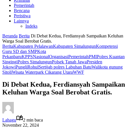
Kriminal
Pemerintah
Bencana
Peristiwa
Lainnya
Indeks
Beranda
Berita
Di Debat Kedua, Ferdiansyah Sampaikan Keluhan
Warga Soal Berobat Gratis.
Berita
Kabupaten Pelalawan
Kabupaten Simalungun
Kompetensi
Guru SD dan SMP
Kota
Pekanbaru
KPPS
Nasional
Organisasi
Pemerintah
PMI
Polres Kuantan
Singingi
Polres Simalungun
Polsek Tanah Jawa
Presiden
Jokowi
Pungli
Rohul
Sertijab polres Labuhan Batu
Walikota gunung
Sitoli
Wisata Waterpark Cikarang Utara
WWF
Di Debat Kedua, Ferdiansyah Sampaikan
Keluhan Warga Soal Berobat Gratis.
Lahagu
2 min baca
November 22, 2024