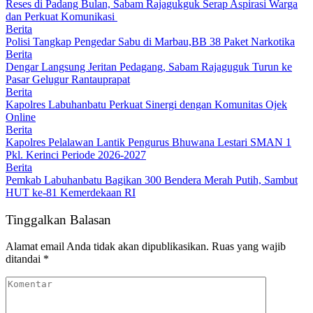
Reses di Padang Bulan, Sabam Rajagukguk Serap Aspirasi Warga
dan Perkuat Komunikasi
Berita
Polisi Tangkap Pengedar Sabu di Marbau,BB 38 Paket Narkotika
Berita
Dengar Langsung Jeritan Pedagang, Sabam Rajaguguk Turun ke
Pasar Gelugur Rantauprapat
Berita
Kapolres Labuhanbatu Perkuat Sinergi dengan Komunitas Ojek
Online
Berita
Kapolres Pelalawan Lantik Pengurus Bhuwana Lestari SMAN 1
Pkl. Kerinci Periode 2026-2027
Berita
Pemkab Labuhanbatu Bagikan 300 Bendera Merah Putih, Sambut
HUT ke-81 Kemerdekaan RI
Tinggalkan Balasan
Alamat email Anda tidak akan dipublikasikan.
Ruas yang wajib
ditandai
*