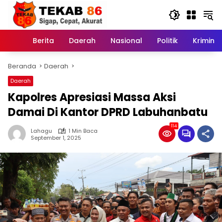
Langsung
ke
konten
Berita
Daerah
Nasional
Politik
Kriminal
Home
Beranda
Daerah
Daerah
Kapolres Apresiasi Massa Aksi
Damai Di Kantor DPRD Labuhanbatu
114
Lahagu
1 Min Baca
September 1, 2025