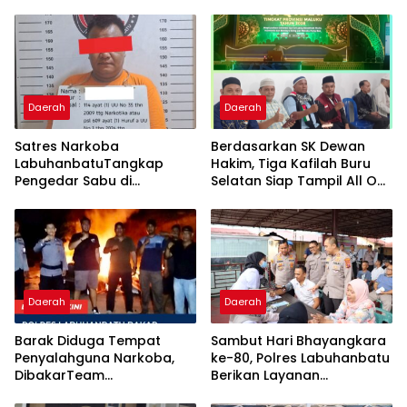
Daerah
Daerah
Satres Narkoba
Berdasarkan SK Dewan
LabuhanbatuTangkap
Hakim, Tiga Kafilah Buru
Pengedar Sabu di
Selatan Siap Tampil All Out
Kampung Toba, Sita 2,03
di Babak Final MTQ ke-31
Gram Sabu
Daerah
Daerah
Barak Diduga Tempat
Sambut Hari Bhayangkara
Penyalahguna Narkoba,
ke-80, Polres Labuhanbatu
DibakarTeam
Berikan Layanan
Satresnarkoba
Kesehatan Gratis