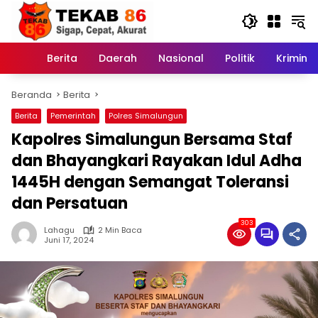
Langsung
ke
konten
Berita
Daerah
Nasional
Politik
Kriminal
Home
Beranda
Berita
Berita
Pemerintah
Polres Simalungun
Kapolres Simalungun Bersama Staf
dan Bhayangkari Rayakan Idul Adha
1445H dengan Semangat Toleransi
dan Persatuan
303
Lahagu
2 Min Baca
Juni 17, 2024