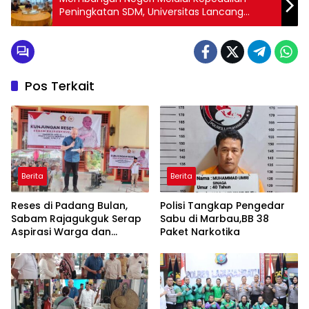
Peningkatan SDM, Universitas Lancang
Kuning Buat MoU Kerjasama Dengan SPSI
Provinsi Riau
Pos Terkait
Berita
Berita
Reses di Padang Bulan,
Polisi Tangkap Pengedar
Sabam Rajagukguk Serap
Sabu di Marbau,BB 38
Aspirasi Warga dan
Paket Narkotika
Perkuat Komunikasi