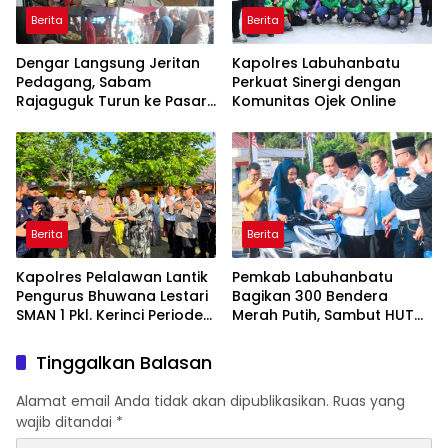
Berita
Berita
Dengar Langsung Jeritan
Kapolres Labuhanbatu
Pedagang, Sabam
Perkuat Sinergi dengan
Rajaguguk Turun ke Pasar
Komunitas Ojek Online
Gelugur Rantauprapat
Berita
Berita
Kapolres Pelalawan Lantik
Pemkab Labuhanbatu
Pengurus Bhuwana Lestari
Bagikan 300 Bendera
SMAN 1 Pkl. Kerinci Periode
Merah Putih, Sambut HUT
2026-2027
ke-81 Kemerdekaan RI
Tinggalkan Balasan
Alamat email Anda tidak akan dipublikasikan.
Ruas yang
wajib ditandai
*