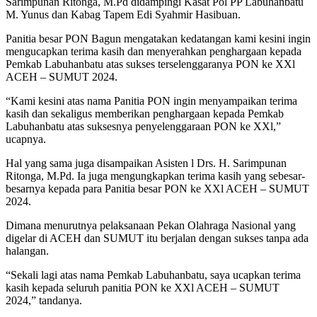
Sarimpunan Ritonga, M.Pd didampingi Kasat Pol PP Labuhanbatu
M. Yunus dan Kabag Tapem Edi Syahmir Hasibuan.
Panitia besar PON Bagun mengatakan kedatangan kami kesini ingin
mengucapkan terima kasih dan menyerahkan penghargaan kepada
Pemkab Labuhanbatu atas sukses terselenggaranya PON ke XXl
ACEH – SUMUT 2024.
“Kami kesini atas nama Panitia PON ingin menyampaikan terima
kasih dan sekaligus memberikan penghargaan kepada Pemkab
Labuhanbatu atas suksesnya penyelenggaraan PON ke XXl,”
ucapnya.
Hal yang sama juga disampaikan Asisten l Drs. H. Sarimpunan
Ritonga, M.Pd. Ia juga mengungkapkan terima kasih yang sebesar-
besarnya kepada para Panitia besar PON ke XXl ACEH – SUMUT
2024.
Dimana menurutnya pelaksanaan Pekan Olahraga Nasional yang
digelar di ACEH dan SUMUT itu berjalan dengan sukses tanpa ada
halangan.
“Sekali lagi atas nama Pemkab Labuhanbatu, saya ucapkan terima
kasih kepada seluruh panitia PON ke XXl ACEH – SUMUT
2024,” tandanya.