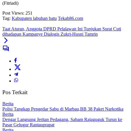
(Fitriadi)
Post Views:
251
Tag:
Kabupaten labuhan batu
Tekab86.com
Taat Aturan, Anggota DPRD Pelalawan Ini Tunjukan Surat Cuti
dihadapan Kampanye Dialogis Zukri-Husni Tamrin
Pos Terkait
Berita
Polisi Tangkap Pengedar Sabu di Marbau,BB 38 Paket Narkotika
Berita
Dengar Langsung Jeritan Pedagang, Sabam Rajaguguk Turun ke
Pasar Gelugur Rantauprapat
Berita