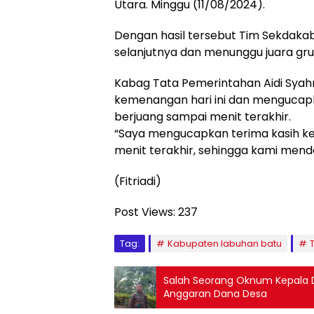
Utara. Minggu (11/08/2024).
Dengan hasil tersebut Tim Sekdakab
selanjutnya dan menunggu juara grup
Kabag Tata Pemerintahan Aidi Sya
kemenangan hari ini dan mengucap
berjuang sampai menit terakhir.
“Saya mengucapkan terima kasih k
menit terakhir, sehingga kami mend
(Fitriadi)
Post Views:
237
Tag:
Kabupaten labuhan batu
Salah Seorang Oknum Kepala D
Anggaran Dana Desa