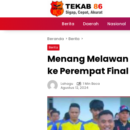
Langsung
ke
konten
Berita
Daerah
Nasional
Home
Beranda
Berita
Berita
Menang Melawan 
ke Perempat Final
Lahagu
1 Min Baca
Agustus 12, 2024