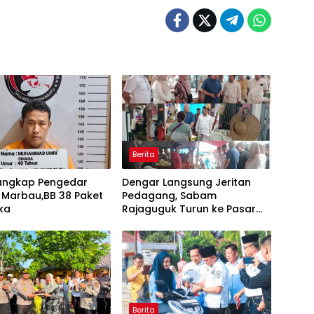
Berita
Tangkap Pengedar
Dengar Langsung Jeritan
 Marbau,BB 38 Paket
Pedagang, Sabam
ka
Rajaguguk Turun ke Pasar
Gelugur Rantauprapat
Berita