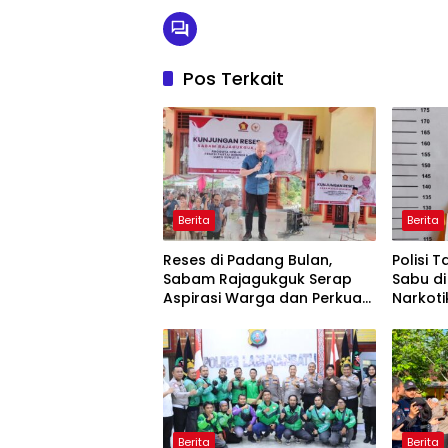
Pos Terkait
Berita
Berita
Reses di Padang Bulan,
Polisi 
Sabam Rajagukguk Serap
Sabu di
Aspirasi Warga dan Perkuat
Narkoti
Komunikasi
Berita
Berita