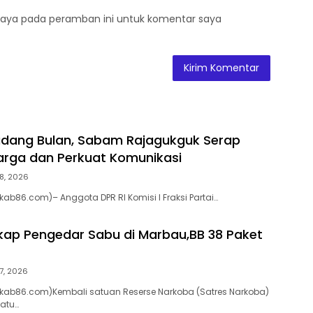
saya pada peramban ini untuk komentar saya
adang Bulan, Sabam Rajagukguk Serap
arga dan Perkuat Komunikasi
8, 2026
ab86.com)– Anggota DPR RI Komisi I Fraksi Partai…
gkap Pengedar Sabu di Marbau,BB 38 Paket
7, 2026
kab86.com)Kembali satuan Reserse Narkoba (Satres Narkoba)
batu…