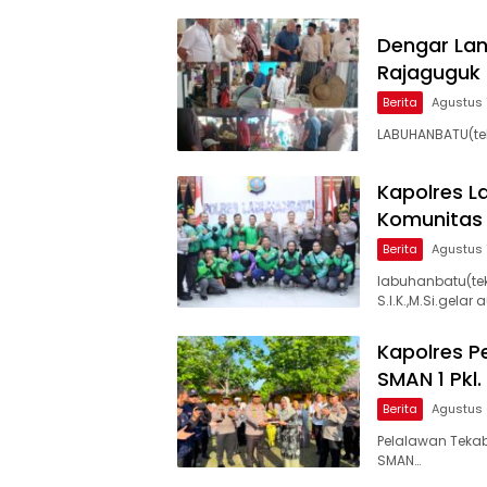
Dengar La
Rajaguguk 
Berita
Agustus 
LABUHANBATU(tek
Kapolres L
Komunitas 
Berita
Agustus 
labuhanbatu(te
S.I.K.,M.Si.gela
Kapolres P
SMAN 1 Pkl.
Berita
Agustus 
Pelalawan Teka
SMAN…