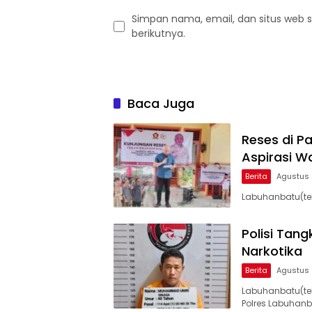
Simpan nama, email, dan situs web 
berikutnya.
Baca Juga
Reses di P
Aspirasi W
Berita
Agustus 
Labuhanbatu(tek
Polisi Tan
Narkotika
Berita
Agustus 
Labuhanbatu(te
Polres Labuhan