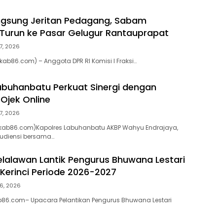
ngsung Jeritan Pedagang, Sabam
Turun ke Pasar Gelugur Rantauprapat
7, 2026
ab86.com) – Anggota DPR RI Komisi I Fraksi…
abuhanbatu Perkuat Sinergi dengan
Ojek Online
7, 2026
kab86.com)Kapolres Labuhanbatu AKBP Wahyu Endrajaya,
r audiensi bersama…
elalawan Lantik Pengurus Bhuwana Lestari
 Kerinci Periode 2026-2027
6, 2026
b86.com– Upacara Pelantikan Pengurus Bhuwana Lestari