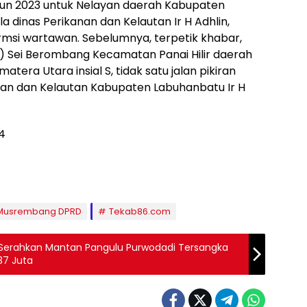
un 2023 untuk Nelayan daerah Kabupaten
a dinas Perikanan dan Kelautan Ir H Adhlin,
si wartawan. Sebelumnya, terpetik khabar,
) Sei Berombang Kecamatan Panai Hilir daerah
era Utara insial S, tidak satu jalan pikiran
nan dan Kelautan Kabupaten Labuhanbatu Ir H
4
Musrembang DPRD
Tekab86.com
n Serahkan Mantan Pangulu Purwodadi Tersangka
37 Juta