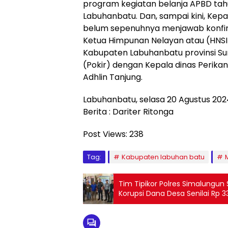
program kegiatan belanja APBD tah
Labuhanbatu. Dan, sampai kini, Kepal
belum sepenuhnya menjawab konfirm
Ketua Himpunan Nelayan atau (HNSI
Kabupaten Labuhanbatu provinsi Sumat
(Pokir) dengan Kepala dinas Perika
Adhlin Tanjung.
Labuhanbatu, selasa 20 Agustus 202
Berita : Dariter Ritonga
Post Views:
238
Tag:
Kabupaten labuhan batu
Tim Tipikor Polres Simalungu
Korupsi Dana Desa Senilai Rp 3