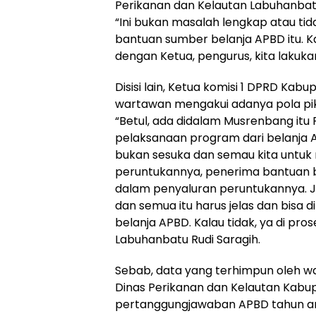
Perikanan dan Kelautan Labuhanbat
“Ini bukan masalah lengkap atau tid
bantuan sumber belanja APBD itu. K
dengan Ketua, pengurus, kita lakukan 
Disisi lain, Ketua komisi 1 DPRD Kab
wartawan mengakui adanya pola piki
“Betul, ada didalam Musrenbang it
pelaksanaan program dari belanja AP
bukan sesuka dan semau kita untuk
peruntukannya, penerima bantuan be
dalam penyaluran peruntukannya. Je
dan semua itu harus jelas dan bisa
belanja APBD. Kalau tidak, ya di pro
Labuhanbatu Rudi Saragih.
Sebab, data yang terhimpun oleh w
Dinas Perikanan dan Kelautan Kabu
pertanggungjawaban APBD tahun ang