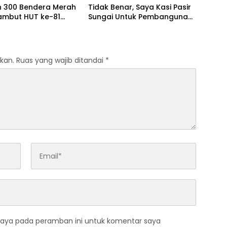
n 300 Bendera Merah
Tidak Benar, Saya Kasi Pasir
Sambut HUT ke-81
Sungai Untuk Pembangunan
ekaan RI
SMAN Unggulan Sukma Nias
kan.
Ruas yang wajib ditandai
*
saya pada peramban ini untuk komentar saya