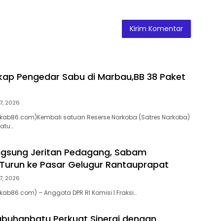
gkap Pengedar Sabu di Marbau,BB 38 Paket
7, 2026
kab86.com)Kembali satuan Reserse Narkoba (Satres Narkoba)
batu…
ngsung Jeritan Pedagang, Sabam
Turun ke Pasar Gelugur Rantauprapat
7, 2026
ab86.com) – Anggota DPR RI Komisi I Fraksi…
abuhanbatu Perkuat Sinergi dengan