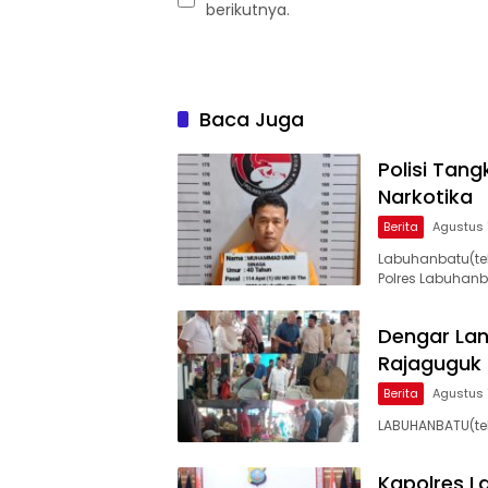
berikutnya.
Baca Juga
Polisi Tan
Narkotika
Berita
Agustus 
Labuhanbatu(te
Polres Labuhan
Dengar La
Rajaguguk 
Berita
Agustus 
LABUHANBATU(tek
Kapolres L