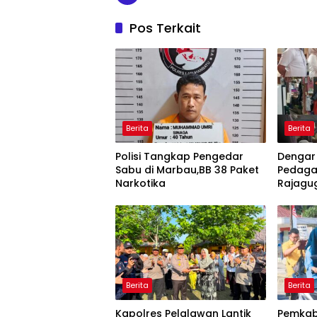
Pos Terkait
Berita
Berita
Polisi Tangkap Pengedar
Dengar
Sabu di Marbau,BB 38 Paket
Pedaga
Narkotika
Rajagu
Gelugu
Berita
Berita
Kapolres Pelalawan Lantik
Pemkab