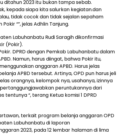
u ditahun 2023 itu bukan tampa sebab.
ak, kepada siapa kita salurkan kegiatan.dan
alau, tidak cocok dan tidak sejalan sepaham
Pokir “”, jelas Adhlin Tanjung.
upaten Labuhanbatu Rudi Saragih dikonfirmasi
r (Pokir).
u Pokir. DPRD dengan Pemkab Labuhanbatu dalam
BD. Namun, harus diingat, bahwa Pokir itu,
 menggunakan anggaran APBD. Harus jelas
lanja APBD tersebut. Artinya, OPD pun harus jeli
las orangnya, kelompok nya, usahanya, izinnya
 dipertanggungjawabkan peruntukannya dari
ses tentunya “, terang Ketua komisi 1 DPRD
artawan, terkait program belanja anggaran OPD
paten Labuhanbatu di laporan
garan 2023, pada 12 lembar halaman di lima