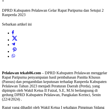
×
DPRD Kabupaten Pelalawan Gelar Rapat Paripurna dan Setujui 2
Ranperda 2023
Sebarkan artikel ini
Pelalawan tekab86.com
– DPRD Kabupaten Pelalawan menggelar
Rapat Paripurna penyampaian hasil pembahasan Panitia Khusus
(Pansus) dan pengambilan keputusan terhadap Ranperda Kabupaten
Pelalawan Tahun 2023 menjadi Peraturan Daerah (Perda), yang
dipimpin oleh Wakil Ketua II Faizal, S.E, M.Si berlangsung di
gedung DPRD Kabupaten Pelalawan, Pangkalan Kerinci, Senin
(22/4/2024) .
Rapat yang dihadiri oleh Wakil Ketua I sekaligus Pimpinan Sidang