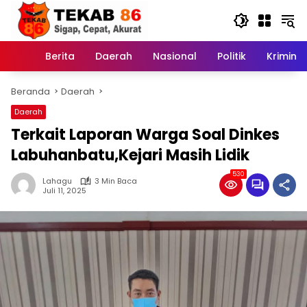
Langsung
ke
konten
Berita
Daerah
Nasional
Politik
Kriminal
Home
Beranda
Daerah
Daerah
Terkait Laporan Warga Soal Dinkes
Labuhanbatu,Kejari Masih Lidik
530
Lahagu
3 Min Baca
Juli 11, 2025