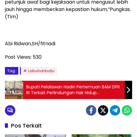
petunjuk awal bagi kejaksaan untuk mengusut lebih
jauh hingga memberikan kepastian hukum,”Pungkas.
(Tim)
Abi Ridwan,SH/fitriadi
Post Views:
530
Tag:
Labuhanbatu
Bupati Pelalawan Hadiri Pertemuan BAM DPR
RI Terkait Perlindungan Hak Hidup
Masyarakat Sekitar TNTN
Pos Terkait